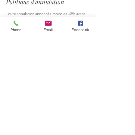
Politique d'annulation
Toute annulation annoncée moins de 48h avant
l’atelier, n'engendreront aucun remboursement et
ce même en cas de maladie. Merci de votre
Phone
Email
Facebook
compréhension !
Contact
Arcade Des Enfants Terribles
Rue du Gothard 1-3, 1225 Chêne-Bourg, Suisse
+41 77 503 20 98
contact@momandamour.com