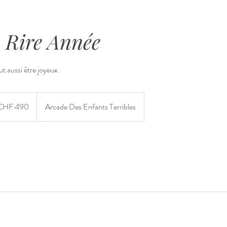
 Rire Année
t aussi être joyeux.
eizer
CHF 490
Arcade Des Enfants Terribles
ken