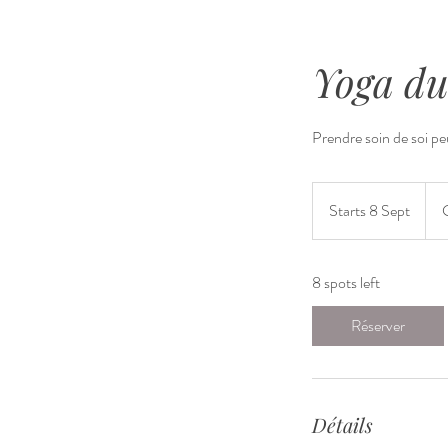
Yoga du
Prendre soin de soi peu
490
Schw
Starts 8 Sept
S
Fran
t
a
8 spots left
r
t
Réserver
s
8
S
e
Détails
p