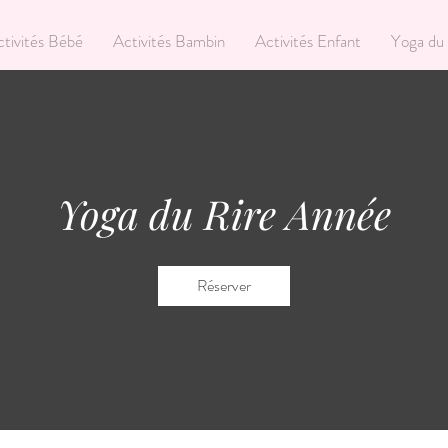
tivités Bébé
Activités Bambin
Activités Enfant
Yoga du
Yoga du Rire Année
Réserver