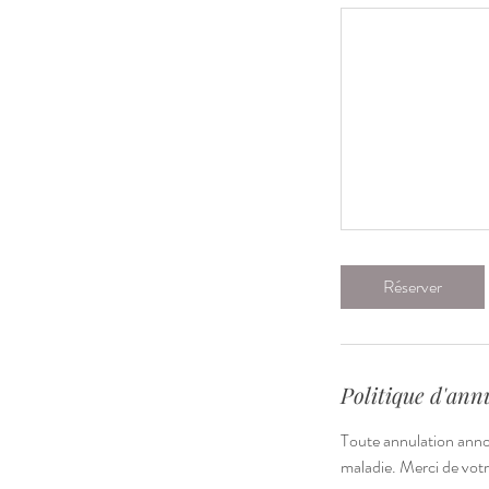
t
Réserver
Politique d'ann
Toute annulation anno
maladie. Merci de vot