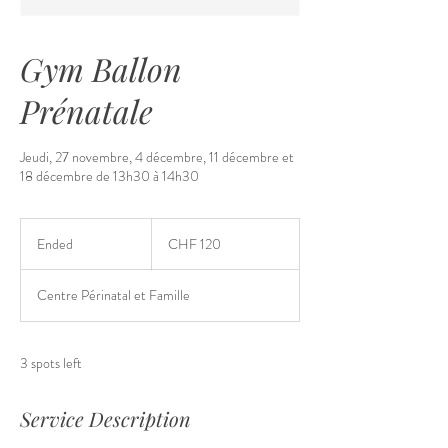
Gym Ballon
Prénatale
Jeudi, 27 novembre, 4 décembre, 11 décembre et
18 décembre de 13h30 à 14h30
120
Schweizer
Ended
E
CHF 120
Franken
n
d
Centre Périnatal et Famille
e
d
3 spots left
Service Description