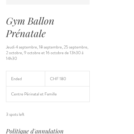
Gym Ballon
Prénatale
Jeudi 4 septembre, 18 septembre, 25 septembre,
2 octobre, 9 octobre et 16 octobre de 13h30 à
14h30
180
Schweizer
Ended
E
CHF 180
Franken
n
d
Centre Périnatal et Famille
e
d
3 spots left
Politique d'annulation